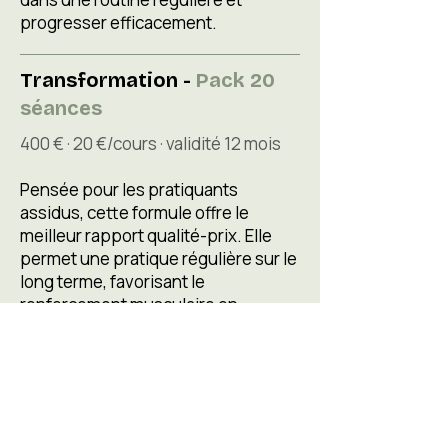
progresser efficacement.
Transformation -
Pack 20
séances
400 € · 20 €/cours · validité 12 mois
Pensée pour les pratiquants
assidus, cette formule offre le
meilleur rapport qualité-prix. Elle
permet une pratique régulière sur le
long terme, favorisant le
renforcement musculaire en
profondeur, l'amélioration de la
posture et le bien-être global.
« Pourquoi les cours
Où pratiquer ?
commencent-ils à 20 € ? »