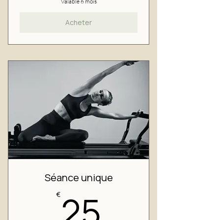
Valable 6 mois
Acheter
Séance unique
25€
25
€