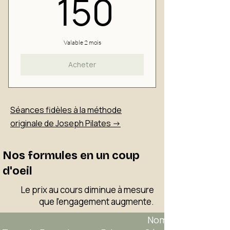
150€
150
Valable 2 mois
Acheter
Séances fidèles à la méthode
originale de Joseph Pilates ->
Nos formules en un coup
d'oeil
Le prix au cours diminue à mesure
que l'engagement augmente.
Nombre de