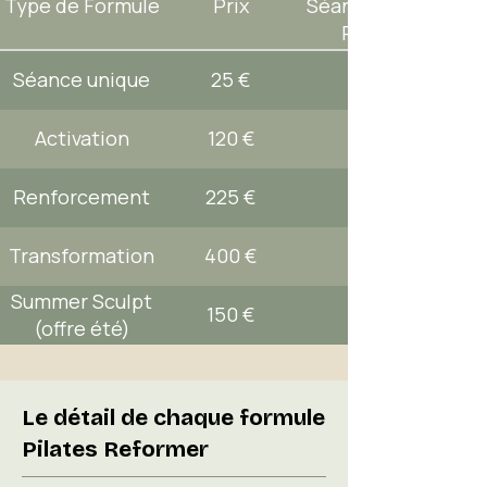
Type de Formule
Prix
Séances par
Pack
Séance unique
25 €
Activation
120 €
Renforcement
225 €
Transformation
400 €
Summer Sculpt
150 €
(offre été)
Le détail de chaque formule
Pilates Reformer