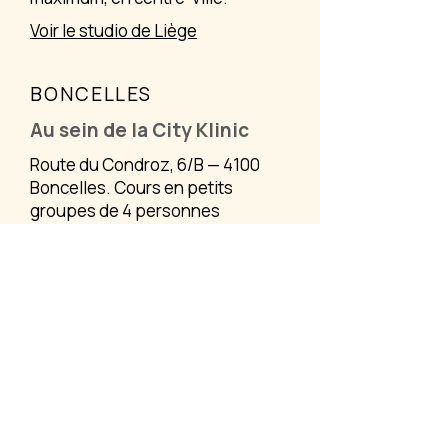
impossible de maintenir cette
Voir le studio de Liège
qualité de suivi, de renouveler le
matériel et de rémunérer
correctement des instructeurs
BONCELLES
certifiés. Nous souhaitons rester
transparents sur cette question.
Au sein de la City Klinic
Route du Condroz, 6/B — 4100
Boncelles. Cours en petits
groupes de 4 personnes
maximum, en périphérie.
Voir le studio de Boncelles
Adresses
Avenue du Luxembourg, 42 4020 Liège