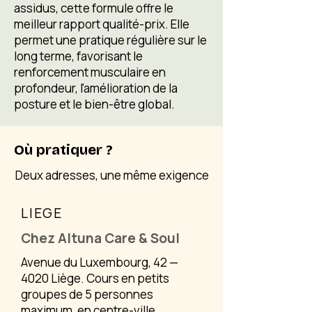
assidus, cette formule offre le
meilleur rapport qualité-prix. Elle
permet une pratique régulière sur le
long terme, favorisant le
renforcement musculaire en
profondeur, l'amélioration de la
posture et le bien-être global.
« Pourquoi les cours
Où pratiquer ?
commencent-ils à 20 € ? »
Deux adresses, une même exigence
Nos cours reposent sur des
groupes de 4 à 5 élèves maximum, à
l'opposé des grands studios
LIEGE
collectifs. Nos machines
Chez Altuna Care & Soul
représentent plusieurs milliers
d'euros l'unité, auxquelles s'ajoute
Avenue du Luxembourg, 42 —
une TVA applicable aux séances de
4020 Liège. Cours en petits
fitness.
groupes de 5 personnes
En dessous de 20 €, il nous serait
maximum, en centre-ville.