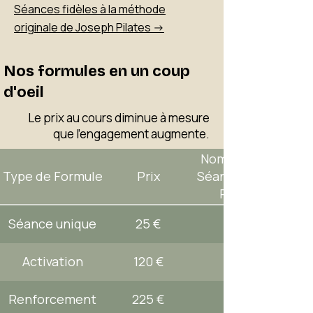
Séances fidèles à la méthode
originale de Joseph Pilates ->
Nos formules en un coup
d'oeil
Le prix au cours diminue à mesure
que l'engagement augmente.
Nombre de
Type de Formule
Prix
Séances par
Pack
Séance unique
25 €
Activation
120 €
Renforcement
225 €