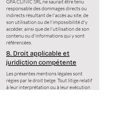
GFA CLINIC SRL ne saurait être tenu
responsable des dommages directs ou
indirects résultant de l'accès au site, de
son utilisation ou de l'impossibilité d'y
accéder, ainsi que de l'utilisation de son
contenu ou d'informations qui y sont
référencées.
8. Droit applicable et
juridiction compétente
Les présentes mentions légales sont
régies par le droit belge. Tout litige relatif
à leur interprétation ou à leur exécution
relève de la compétence exclusive des
tribunaux de l'arrondissement judiciaire
de Liège.
9. Mise à jour des mentions
légales
Les présentes mentions légales peuvent