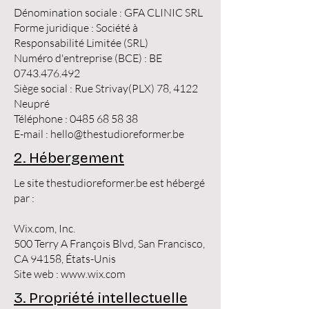
Dénomination sociale : GFA CLINIC SRL
Forme juridique : Société à
Responsabilité Limitée (SRL)
Numéro d'entreprise (BCE) : BE
0743.476.492
Siège social : Rue Strivay(PLX) 78, 4122
Neupré
Téléphone :
0485 68 58 38
E-mail :
hello@thestudioreformer.be
2. Hébergement
Le site thestudioreformer.be est hébergé
par :
Wix.com, Inc.
500 Terry A François Blvd, San Francisco,
CA 94158, États-Unis
Site web :
www.wix.com
3. Propriété intellectuelle